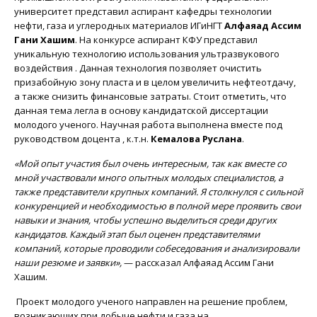
университет представил аспирант кафедры технологии
нефти, газа и углеродных материалов ИГиНГТ
Алфаяад Ассим
Гани Хашим
. На конкурсе аспирант КФУ представил
уникальную технологию использования ультразвукового
воздействия . Данная технология позволяет очистить
призабойную зону пласта и в целом увеличить нефтеотдачу,
а также снизить финансовые затраты. Стоит отметить, что
данная тема легла в основу кандидатской диссертации
молодого ученого. Научная работа выполнена вместе под
руководством доцента , к.т.н.
Кемалова Руслана
.
«Мой опыт участия был очень интересным, так как вместе со
мной участвовали много опытных молодых специалистов, а
также представители крупных компаний. Я столкнулся с сильной
конкуренцией и необходимостью в полной мере проявить свои
навыки и знания, чтобы успешно выделиться среди других
кандидатов. Каждый этап был оценен представителями
компаний, которые проводили собеседования и анализировали
наши резюме и заявки»,
— рассказал Алфаяад Ассим Гани
Хашим.
Проект молодого ученого направлен на решение проблем,
возникающих при добыче нефти и газа на