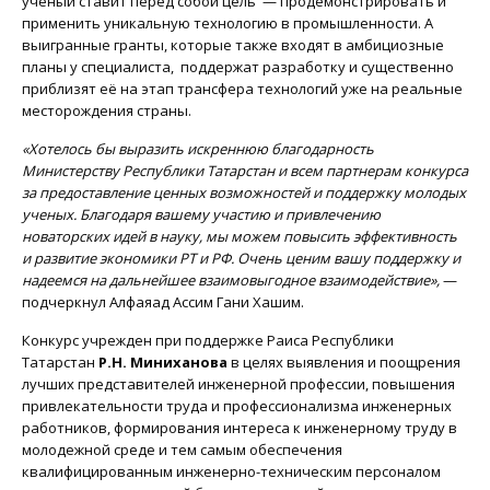
ученый ставит перед собой цель — продемонстрировать и
применить уникальную технологию в промышленности. А
выигранные гранты, которые также входят в амбициозные
планы у специалиста, поддержат разработку и существенно
приблизят её на этап трансфера технологий уже на реальные
месторождения страны.
«Хотелось бы выразить искреннюю благодарность
Министерству Республики Татарстан и всем партнерам конкурса
за предоставление ценных возможностей и поддержку молодых
ученых. Благодаря вашему участию и привлечению
новаторских идей в науку, мы можем повысить эффективность
и развитие экономики РТ и РФ. Очень ценим вашу поддержку и
надеемся на дальнейшее взаимовыгодное взаимодействие»,
—
подчеркнул Алфаяад Ассим Гани Хашим.
Конкурс учрежден при поддержке Раиса Республики
Татарстан
Р.Н. Миниханова
в целях выявления и поощрения
лучших представителей инженерной профессии, повышения
привлекательности труда и профессионализма инженерных
работников, формирования интереса к инженерному труду в
молодежной среде и тем самым обеспечения
квалифицированным инженерно-техническим персоналом