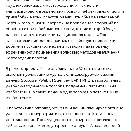
трудноизвлекаемых месторождениях. Технология
ультразвукового воздействия позволит эффективно очистить
призабойные зоны пластов, увеличить обьем извлекаемой
нефти и газа, снизить затраты на проведение операций по
обработке призабойных зон пласта, в ходе которой будет
разработана математическая цифровая модель. Так
называемый цифровой двойник способствуют повышению
добычи высоковязкой нефти и позволяет дать оценку
эффективности применения волновых методов увеличения
нефтеотдачи пластов.
В рамках проекта было опубликовано 32 статьи и тезиса,
включая публикации в журналах, индексируемых базами
данных Scopus и «Web of Science», BAK, РИНЦ. разработаны 2
учебно-методические пособия, получены 2 патента РФ на
изобретения, а также подана одна заявка на патент РФ на
изобретение.
В перспективе Алфаяад Ассим Гани Хашим планирует активно
участвовать в мероприятиях, связанных с нефтегазовой
деятельностью. Преимущественно аспиранта привлекают
кейсы, хакатоны и международные форумы. А пока молодой