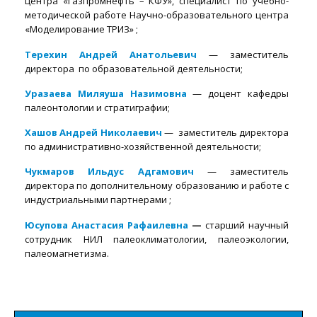
центра «Газпромнефть – КФУ», специалист по учебно-
методической работе Научно-образовательного центра
«Моделирование ТРИЗ» ;
Терехин Андрей Анатольевич
— заместитель
директора по образовательной деятельности;
Уразаева Миляуша Назимовна
— доцент кафедры
палеонтологии и стратиграфии;
Хашов Андрей Николаевич
— заместитель директора
по административно-хозяйственной деятельности;
Чукмаров Ильдус Адгамович
— заместитель
директора по дополнительному образованию и работе с
индустриальными партнерами ;
Юсупова Анастасия Рафаилевна
—
старший научный
сотрудник НИЛ палеоклиматологии, палеоэкологии,
палеомагнетизма.