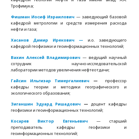
Трофимука;
Фишман Иосиф Израилович
— заведующий базовой
кафедрой метрологии и средств измерения расхода
нефти и газа;
Хасанов Дамир Ирекович —
и.о. заведующего
кафедрой геофизики и геоинформационных технологий;
Вахин Алексей Владимирович
— ведущий научный
сотрудник научно-исследовательской
лаборатории методов увеличения нефтеотдачи;
Гайсин Ильгизар Тимергалиевич
—
профессор
кафедры теории и методики географического и
экологического образования;
Зиганшин Эдуард Ришадович
—
доцент кафедры
геофизики и геоинформационных технологий;
Косарев Виктор Евгеньевич
— старший
преподаватель кафедры геофизики и
геоинформационных технологий;