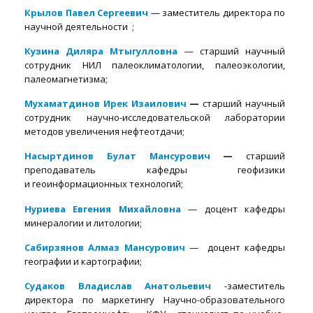
Крылов Павел Сергеевич
— заместитель директора по
научной деятельности ;
Кузина Диляра Мтыгулловна
— старший научный
сотрудник НИЛ палеоклиматологии, палеоэкологии,
палеомагнетизма;
Мухаматдино
в Ирек Изаилович
—
старший научный
сотрудник научно-исследовательской лаборатории
методов увеличения нефтеотдачи;
Насыртдинов Булат Мансурович
—
старший
преподаватель кафедры геофизики
и геоинформационных технологий;
Нуриева Евгения Михайловна
— доцент кафедры
минералогии и литологии;
Сабирзянов Алмаз Мансурович
— доцент кафедры
географии и картографии;
Судаков Владислав Анатольевич
-заместитель
директора по маркетингу Научно-образовательного