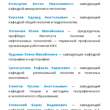
Кольчугин Антон Николаевич
—
заведующий
кафедрой минералогии и литологии;
Королев Эдуард Анатольевич —
заведующий
кафедрой общей геологии и гидрогеологии;
Логинова Юлия Михайловна
— председатель
профбюро Института геологии и
нефтегазовых технологий — первичной профсоюзной
организации работников КФУ;
Пудовик Елена Михайловна
— заведующая кафедрой
географии и картографии;
Сунгатуллин Рафаэль Харисович
— заведующий
кафедрой региональной геологии и полезных
ископаемых;
Уленгов Руслан Анатольевич
— заведующий
кафедрой теории и методики географического
и экологического образования;
Успенский Борис Вадимович
— заведующий
кафедрой геологии нефти и газа имени акад. А.А.