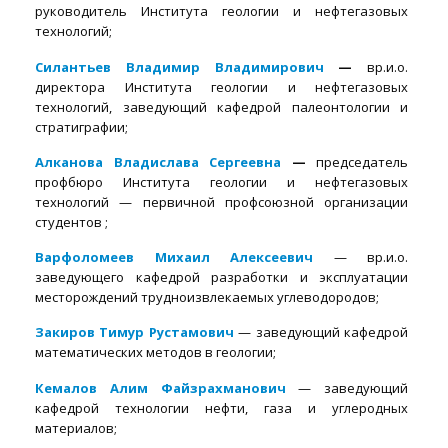
руководитель Института геологии и нефтегазовых
технологий;
Силантьев Владимир Владимирович
—
вр.и.о.
директора Института геологии и нефтегазовых
технологий, заведующий кафедрой палеонтологии и
стратиграфии;
Алканова Владислава Сергеевна
—
председатель
профбюро Института геологии и нефтегазовых
технологий — первичной профсоюзной организации
студентов ;
Варфоломеев Михаил Алексеевич
— вр.и.о.
заведующего кафедрой разработки и эксплуатации
месторождений трудноизвлекаемых углеводородов;
Закиров Тимур Рустамович
— заведующий кафедрой
математических методов в геологии;
Кемалов Алим Файзрахманович
— заведующий
кафедрой технологии нефти, газа и углеродных
материалов;