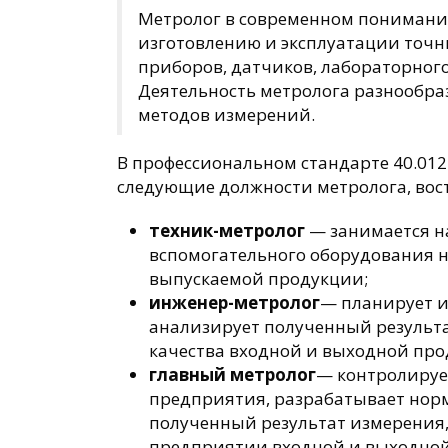
Метролог в современном понимании
изготовлению и эксплуатации точ
приборов, датчиков, лабораторног
Деятельность метролога разнообраз
методов измерений.
В профессиональном стандарте 40.01
следующие должности метролога, вос
техник-метролог
— занимается н
вспомогательного оборудования на
выпускаемой продукции;
инженер-метролог
— планирует и
анализирует полученный результа
качества входной и выходной пр
главный метролог
— контролируе
предприятия, разрабатывает нор
полученный результат измерения,
предприятии входной и выходной