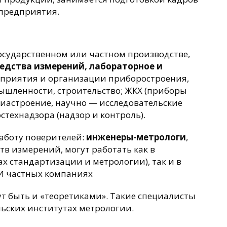
 предприятия.
осударственном или частном производстве,
редства измерений, лабораторное и
дприятия и организации приборостроения,
ышленности, строительство; ЖКХ (приборы
авиастроение, научно — исследовательские
стехнадзора (надзор и контроль).
боту поверителей:
инженеры-метрологи
,
в измерений, могут работать как в
х стандартизации и метрологии), так и в
И частных компаниях
т быть и «теоретиками». Такие специалисты
льских институтах метрологии.