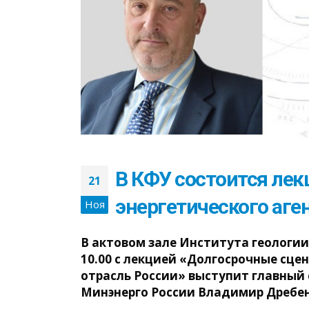
В КФУ состоится лек
21
энергетического аге
Ноя
В актовом зале Института геологии
10.00 с лекцией «Долгосрочные сце
отрасль России» выступит главный 
Минэнерго России
Владимир Дребен