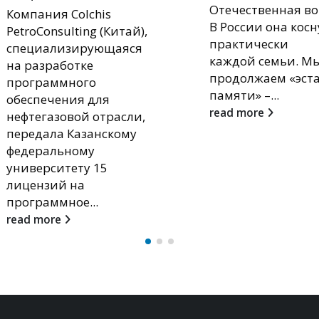
технологий Казан
Отечественная война.
федерального
В России она коснулась
университета
практически
Александр Гусев
каждой семьи. Мы
награжден медал
продолжаем «эстафету
степени...
памяти» –...
read more
read more