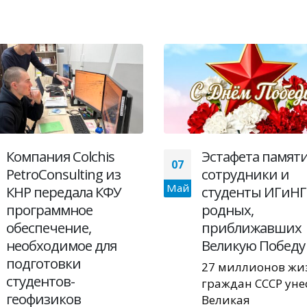
Эстафета памяти:
Доценту КФУ вр
25
сотрудники и
медаль «За
Дек
студенты ИГиНГТ – о
выдающиеся зас
родных,
в космонавтике
приближавших
Инженер кафедр
Великую Победу
общей геологии 
гидрогеологии
27 миллионов жизней
Института геолог
граждан СССР унесла
нефтегазовых
Великая