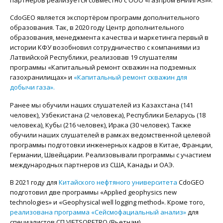
партнеров реализуется совместно с ООО «Газпром ВНИИГАЗ»».
CdoGEO является экспортёром программ дополнительного
образования. Так, в 2020 году Центр дополнительного
образования, менеджмента качества и маркетинга первый в
истории КФУ возобновил сотрудничество с компаниями из
Латвийской Республики, реализовав 19 слушателям
программы «Капитальный ремонт скважин на подземных
газохранилищах» и
«Капитальный ремонт скважин для
добычи газа».
Ранее мы обучили наших слушателей из Казахстана (141
человек), Узбекистана (2 человека), Республики Беларусь (18
человека), Кубы (216 человек), Ирака (30 человек). Также
обучили наших слушателей в рамках ведомственной целевой
программы подготовки инженерных кадров в Китае, Франции,
Германии, Швейцарии. Реализовывали программы с участием
международных партнеров из США, Канады и ОАЭ.
В 2021 году для
Китайского нефтяного университета
CdoGEO
подготовил две программы «Applied geophysics new
technologies» и «Geophysical well logging method». Кроме того,
реализована программа «Сейсмофациальный анализ»
для
специалистов СП VIETSOPETRO (Вьетнам).