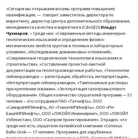
«Сегодня мы открываем восемь программ повышения
квалификации, — говорит заместитель директора по
маркетингу, директор Центра дополнительного образования,
менеджмента качества и маркетинга (CdoGEO)
Ильдус
Чукмаров. –
Среди них: «Современные методы инженерно-
геологических изысканий и определение физико-
механических свойств грунтов в полевых и лабораторных
условиях», «Исследование доманиковых отложений»,
«Современные геодезические технологии в изысканиях и
строительстве», «Составление проектно-сметной
документации на геологоразведочные работы», «Технологии
сейсморазведки — регистрация, обработка, интерпретация»,
«Интерпретация сейсморазведки», «Тампонажные растворы
при креплении скважин», «Эксплуатация газопромыслового
оборудования». Общее количество слушателей программ — 51
человек – это сотрудники ПАО «Татнефть», ООО
«СамараНИПИнефть, АО «ТомскНИПИнефть», ООО «РН-
БашНИПИнефть», ООО «ЛУКОЙЛ-Инжиниринг», ООО «ЛУКОЙЛ
Узбекистан», ООО «Газпром проектирование». Отрадно, что
среди них есть слушатели латвийской компании «Conexus
Baltic Grid» — 17 человек. Программа для зарубежных