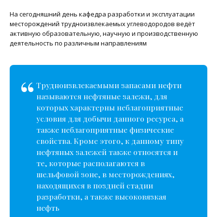
На сегодняшний день кафедра разработки и эксплуатации
месторождений трудноизвлекаемых углеводородов ведёт
активную образовательную, научную и производственную
деятельность по различным направлениям
Трудноизвлекаемыми запасами нефти
называются нефтяные залежи, для
которых характерны неблагоприятные
условия для добычи данного ресурса, а
также неблагоприятные физические
свойства. Кроме этого, к данному типу
нефтяных залежей также относятся и
те, которые располагаются в
шельфовой зоне, в месторождениях,
находящихся в поздней стадии
разработки, а также высоковязкая
нефть