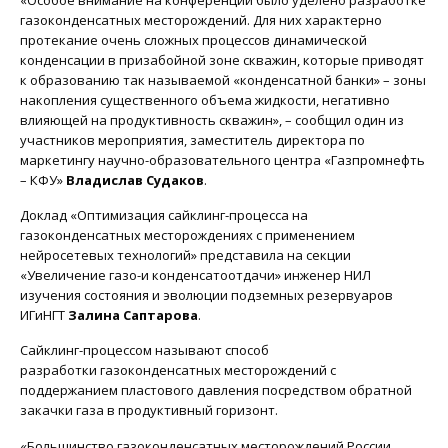
газоконденсатных месторождений. Для них характерно
протекание очень сложных процессов динамической
конденсации в призабойной зоне скважин, которые приводят
к образованию так называемой «конденсатной банки» – зоны
накопления существенного объема жидкости, негативно
влияющей на продуктивность скважин», – сообщил один из
участников мероприятия, заместитель директора по
маркетингу научно-образовательного центра «Газпромнефть
– КФУ»
Владислав Судаков
.
Доклад «Оптимизация сайклинг-процесса на
газоконденсатных месторождениях с применением
нейросетевых технологий» представила на секции
«Увеличение газо-и конденсатоотдачи» инженер НИЛ
изучения состояния и эволюции подземных резервуаров
ИГиНГТ
Залина Саптарова
.
Сайклинг-процессом называют способ
разработки газоконденсатных месторождений с
поддержанием пластового давления посредством обратной
закачки газа в продуктивный горизонт.
«Большинство газоконденсатных месторождений России