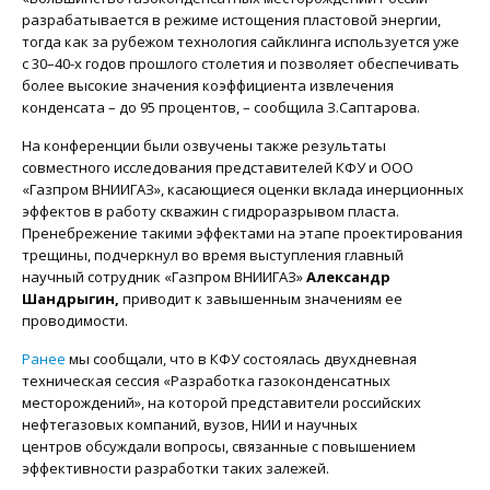
разрабатывается в режиме истощения пластовой энергии,
тогда как за рубежом технология сайклинга используется уже
с 30–40-х годов прошлого столетия и позволяет обеспечивать
более высокие значения коэффициента извлечения
конденсата – до 95 процентов, – сообщила З.Саптарова.
На конференции были озвучены также результаты
совместного исследования представителей КФУ и ООО
«Газпром ВНИИГАЗ», касающиеся оценки вклада инерционных
эффектов в работу скважин с гидроразрывом пласта.
Пренебрежение такими эффектами на этапе проектирования
трещины, подчеркнул во время выступления главный
научный сотрудник «Газпром ВНИИГАЗ»
Александр
Шандрыгин,
приводит к завышенным значениям ее
проводимости.
Ранее
мы сообщали, что в КФУ состоялась двухдневная
техническая сессия «Разработка газоконденсатных
месторождений», на которой представители российских
нефтегазовых компаний, вузов, НИИ и научных
центров обсуждали вопросы, связанные с повышением
эффективности разработки таких залежей.