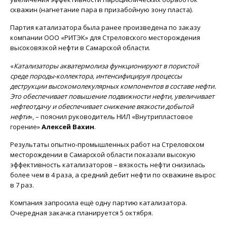
скважин (нагнетание пара в призабойную зону пласта).
Партия катализатора была ранее произведена по заказу
компании ООО «РИТЭК» для Стреловского месторождения
высоковязкой нефти в Самарской области.
«
Катализаторы акватермолиза функционируют в пористой
среде породы-коллектора, интенсифицируя процессы
деструкции высокомолекулярных компонентов в составе нефти.
Это обеспечивает повышение подвижности нефти, увеличивает
нефтеотдачу и обеспечивает снижение вязкости добытой
нефти
», – пояснил руководитель НИЛ «Внутрипластовое
горение»
Алексей Вахин
.
Результаты опытно-промышленных работ на Стреловском
месторождении в Самарской области показали высокую
эффективность катализаторов – вязкость нефти снизилась
более чем в 4 раза, а средний дебит нефти по скважине вырос
в 7 раз.
Компания запросила ещё одну партию катализатора.
Очередная закачка планируется 5 октября.