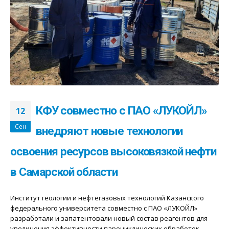
КФУ совместно с ПАО «ЛУКОЙЛ»
12
Сен
внедряют новые технологии
освоения ресурсов высоковязкой нефти
в Самарской области
Институт геологии и нефтегазовых технологий Казанского
федерального университета совместно с ПАО «ЛУКОЙЛ»
разработали и запатентовали новый состав реагентов для
увеличения эффективности пароциклических обработок