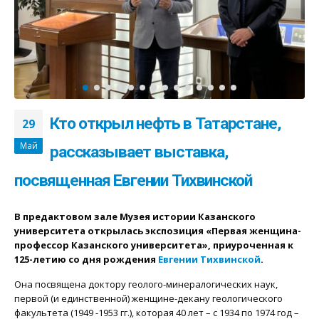
Кто открыл нефть в Татарстане,
29
Май
рассказывает выставка,
посвященная Евгении Тихвинской
В предактовом зале Музея истории Казанского
университета открылась экспозиция «Первая женщина-
профессор Казанского университета», приуроченная к
125-летию со дня рождения
Евгении Тихвинской
.
Она посвящена доктору геолого-минералогических наук,
первой (и единственной) женщине-декану геологического
факультета (1949 -1953 гг.), которая 40 лет – с 1934 по 1974 год –