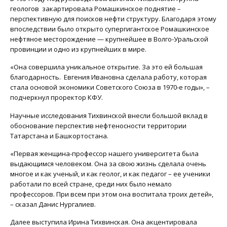
геологов закартировала Ромашкинское поднятие –
перспективную для поисков нефти структуру. Благодаря этому
впоследствии было открыто супергигантское Ромашкинское
нефтяное месторождение — крупнейшее в Волго-Уральской
провинции и одно из крупнейших в мире.
«Она совершила уникальное открытие. За это ей большая
благодарность. Евгения Ивановна сделала работу, которая
стала основой экономики Советского Союза в 1970-е годы», –
подчеркнул проректор КФУ.
Научные исследования Тихвинской внесли большой вклад в
обоснование перспектив нефтеносности территории
Татарстана и Башкортостана.
«Первая женщина-профессор нашего университета была
выдающимся человеком. Она за свою жизнь сделала очень
многое и как ученый, и как геолог, и как педагог – ее ученики
работали по всей стране, среди них было немало
профессоров. При всем при этом она воспитала троих детей»,
– сказал Данис Нургалиев.
Далее выступила Ирина Тихвинская. Она акцентировала