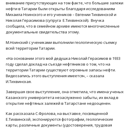
внимание присутствующих на том факте, что большие залежи
нефти в Татарии были открыты благодаря исследованиям
Михаила Ноинского и его учеников – Евгении Тихвинской и
Николая Герасимова (супруга Е.Тихвинской). Внучка
сообщила, что в семейном архиве имеются многочисленные
документальные свидетельства этому.
М.Ноинский с учениками выполнили геологическую съемку
всей территории Татарии.
«На основании этого мой дедушка Николай Герасимов в 1933
году сделал доклад на съезде нефтяников о том, что на
территории Татарии существуют огромные запасы нефти.
Видеозапись этого выступления имеется», – сказала
И.Тихвинская.
Завершая свое выступление, она отметила, что имена ученых
Казанского университета незаслуженно забыты, их вклад в
открытие нефтяных залежей в Татарстане недооценен.
Как рассказала С.Фролова, на выставке, посвященной
Е.Тихвинской, экспонируются фотографии, геологические
карты, различные документы (удостоверения, трудовая