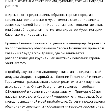
книжка, отчеты), а также письма, рукописи, статьи и награды
ученого.
«Здесь также представлены образцы горных пород из
коллекции геологического музея вместе с сохранившимися
заметками самой Евгении Ивановны, поясняющими где и как
они были обнаружены», – отметила директор Музея истории
Казанского университета.
Правнук Евгении Тихвинской, деливери-менеджер IT-проектов
по программному обеспечению Сергей Тихвинский приехал в
Казань из Саудовской Аравии, где он занимается
разработками для крупнейшей нефтяной компании страны
Saudi Aramco.
«Прабабушку Евгению Ивановну я никогда не видел, но мой
дедушка Индрик – старший сын Евгении Тихвинской и Николая
Герасимова – рассказывал о своих родителях и их научных
исследованиях. Он сам был ученым-геологом, – сообщил
С.Тихвинский в комментарии журналисту. – Примерно 20 лет
назад я приходил в Казанский университет, тогда здесь был
стенд, посвященной моей прабабушке. Сегодня представлена
обширная экспозиция, и я с большим интересом рассматривал