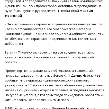
студентов и преподавателей покинули Казань и университет.
Одним из немногих профессоров, оставшихся преподавать в
вузе, был научный руководитель Е.Тихвинской
Михаил
Ноинский
.
«Он и его ученики старались сохранить геологическую школу
Казанского университета, его геологическое наследие.
Ноинский буквально жил в Геологическом кабинете, охраняя и
от «белых», и от «красных» находившиеся там коллекции», –
добавил он.
Евгения Тихвинская, несмотря на все трудности, активно
занималась наукой – изучала геологию Волго-Уральской
области.
Проректор по направлениям нефтегазовых технологий,
природопользования и наук о Земле КФУ
Данис Нургалиев
сообщил, что первая женщина-профессор Казанского
университета Е.Тихвинская не была кабинетным ученым. Она
наравне с мужчинами ездила в полевые экспедиции, несмотря
на суровые условия, в которых тогда приходилось работать и
жить геологам, отправлявшимся «в поля».
В 1934 году под руководством Евгении Тихвинской группа