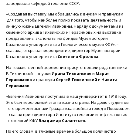
заведовала кафедрой геологии СССР.
«Создавая выставку, мы обращались к внукам и правнукам
для того, чтобы наиболее полно показать деятельность и
личную жизнь Евгении Ивановны. Наряду с документами из
семейного архива Тихвинских и Герасимовых на выставке
представлены экспонаты из фондов Музея истории
Казанского университета и Геологического музея КФУ», –
сказала, открывая мероприятие, директор Музея истории
Казанского университета
Светлана Фролова
.
На торжественной церемонии присутствовали родственники
Е. Тихвинской – внучки
Ирина Тихвинская
и
Мария
Герасимова
и правнуки
Сергей Тихвинский
и
Никита
Герасимов
.
«Евгения Ивановна поступила в наш университет в 1918 году.
Это был переломный этап в жизни страны. На долю студентов
того времени выпали Гражданская война и голод в Поволжье»,
– сказал врио директора Института геологии и нефтегазовых
технологий КФУ
Владимир Силантьев
.
По его словам, в тяжелые времена большое количество