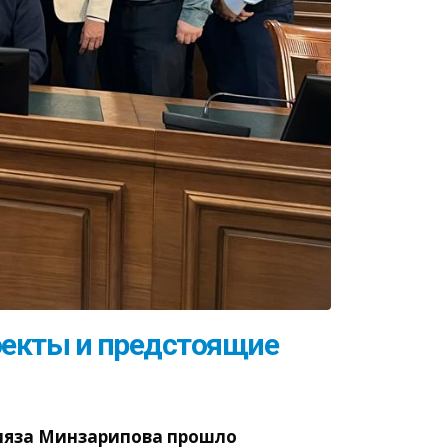
оекты и предстоящие
ияза Минзарипова прошло