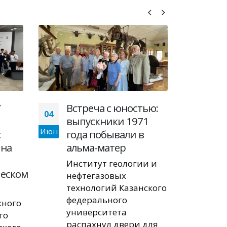
У
Встреча с юностью:
Ру
04
05
выпускники 1971
экс
Июн
Авг
с
года побывали в
Гео
 на
альма-матер
КФУ
лет
Институт геологии и
еском
нефтегазовых
Одн
технологий Казанского
экс
федерального
Гео
жного
университета
им.
го
распахнул двери для
Каз