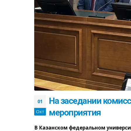
На заседании комис
01
мероприятия
Окт
В Казанском федеральном универс