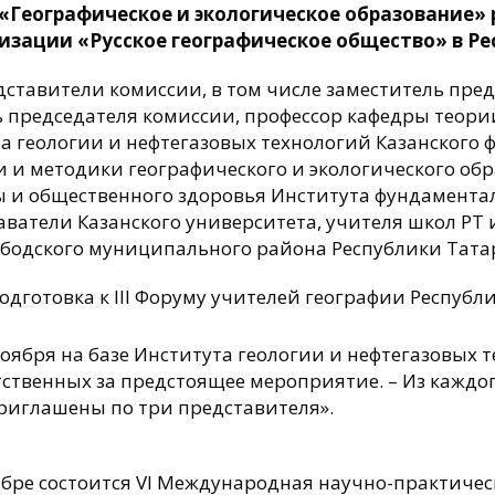
«Географическое и экологическое образование»
изации «Русское географическое общество» в Ре
ставители комиссии, в том числе заместитель пре
ь председателя комиссии, профессор кафедры теори
а геологии и нефтегазовых технологий Казанского
и и методики географического и экологического об
ы и общественного здоровья Института фундамент
даватели Казанского университета, учителя школ Р
бодского муниципального района Республики Тата
дготовка к III Форуму учителей географии Республ
оября на базе Института геологии и нефтегазовых т
етственных за предстоящее мероприятие. – Из каждо
риглашены по три представителя».
ябре состоится VI Международная научно-практиче