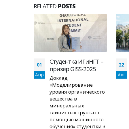
RELATED
POSTS
ФУ
Студентка ИГиНГТ –
01
22
успешно
призер GISS-2025
Апр
Авг
Доклад
ию и
«Моделирование
ную
уровня органического
мках
вещества в
альной
минеральных
глинистых грунтах с
овки в
помощью машинного
логии,
обучения» студентки 3
геодезии,