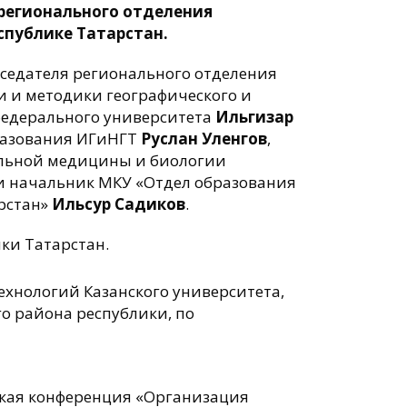
 регионального отделения
спублике Татарстан.
дседателя регионального отделения
и и методики географического и
 федерального университета
Ильгизар
разования ИГиНГТ
Руслан Уленгов
,
альной медицины и биологии
Т и начальник МКУ «Отдел образования
рстан»
Ильсур Садиков
.
ики Татарстан.
ехнологий Казанского университета,
го района республики, по
ская конференция «Организация