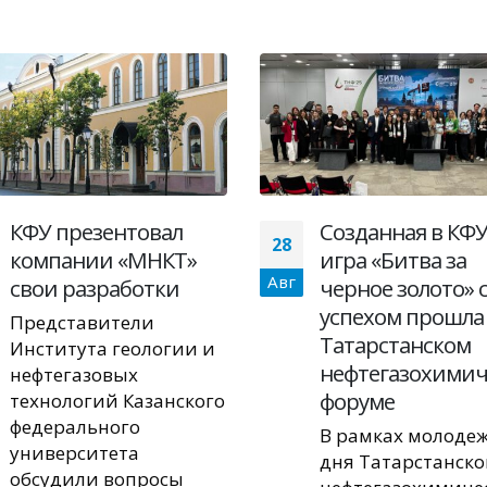
КФУ презентовал
Созданная в КФ
28
компании «МНКТ»
игра «Битва за
Авг
свои разработки
черное золото» 
успехом прошла
Представители
Татарстанском
Института геологии и
нефтегазохимич
нефтегазовых
форуме
технологий Казанского
федерального
В рамках молоде
университета
дня Татарстанско
обсудили вопросы