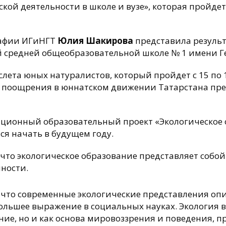
ской деятельности в школе и вузе», которая пройде
рафии ИГиНГТ
Юлия Шакирова
представила резуль
й средней общеобразовательной школе № 1 имени Ге
слета юных натуралистов, который пройдет с 15 по 1
ме поощрения в юннатском движении Татарстана пре
ционный образовательный проект «Экологическое о
ся начать в будущем году.
что экологическое образование представляет собо
ности.
, что современные экологические представления оп
большее выражение в социальных науках. Экология в
ие, но и как основа мировоззрения и поведения, п