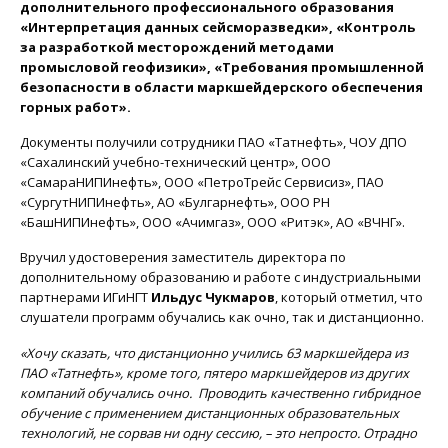
дополнительного профессионального образования
«Интерпретация данных сейсморазведки», «Контроль
за разработкой месторождений методами
промысловой геофизики», «Требования промышленной
безопасности в области маркшейдерского обеспечения
горных работ».
Документы получили сотрудники ПАО «Татнефть», ЧОУ ДПО
«Сахалинский учебно-технический центр», ООО
«СамараНИПИнефть», ООО «ПетроТрейс Сервисиз», ПАО
«СургутНИПИнефть», АО «Булгарнефть», ООО РН
«БашНИПИнефть», ООО «Ачимгаз», ООО «Ритэк», АО «ВЧНГ».
Вручил удостоверения заместитель директора по
дополнительному образованию и работе с индустриальными
партнерами ИГиНГТ
Ильдус Чукмаров
, который отметил, что
слушатели программ обучались как очно, так и дистанционно.
«Хочу сказать, что дистанционно учились 63 маркшейдера из
ПАО «Татнефть», кроме того, пятеро маркшейдеров из других
компаний обучались очно. Проводить качественно гибридное
обучение с применением дистанционных образовательных
технологий, не сорвав ни одну сессию, – это непросто. Отрадно