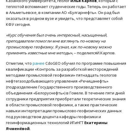
Казанского университета, геолог
Илья Карпов
, который с
теплотой вспоминает студенческие годы. Теперь он работает
в Альметьевске, в компании АО «Булгарнефть». Он рад был
оказаться в родном вузе и увидеть, что представляет собой
КФУ сегодня.
«Курс обучения был очень интересный, насыщенный,
преподаватели помогли мне взглянуть по-новому на
промысловую геофизику. Я узнал, как по-новому можно
применять известные мне методы»,
– поделилсяИ.Карпов.
Отметим, что
ранее
CdoGEO обучил по программе повышения
квалификации «Контроль за разработкой месторождений
методами промысловой геофизики» пятнадцать геологов
нефтегазодобывающего управления «Речицанефть»
(подразделение Государственного производственного
объединения «Белоруснефть») в Гомеле. В течение пяти дней
сотрудники предприятия приобретали теоретические знания
в области промысловой геофизики, а также практические
навыки интерпретации промыслово-геофизических данных
под руководством доцента кафедры геофизики и
геоинформационных технологий ИГиНГТ
Екатерины
Ячменёвой
.