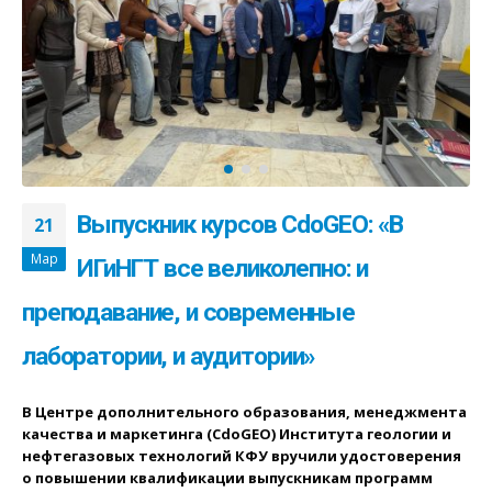
Выпускник курсов CdoGEO: «В
21
Мар
ИГиНГТ все великолепно: и
преподавание, и современные
лаборатории, и аудитории»
В Центре дополнительного образования, менеджмента
качества и маркетинга (CdoGEO) Института геологии и
нефтегазовых технологий КФУ вручили удостоверения
о повышении квалификации выпускникам программ