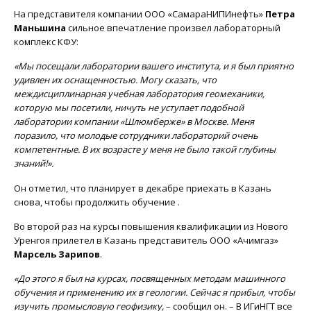
На представителя компании ООО «СамараНИПИнефть»
Петра
Маньшина
сильное впечатление произвел лабораторный
комплекс КФУ:
«Мы посещали лаборатории вашего института, и я был приятно
удивлен их оснащенностью. Могу сказать, что
междисциплинарная учебная лаборатория геомеханики,
которую мы посетили, ничуть не уступает подобной
лаборатории компании «Шлюмберже» в Москве. Меня
поразило, что молодые сотрудники лабораторий очень
компетентные. В их возрасте у меня не было такой глубины
знаний!».
Он отметил, что планирует в декабре приехать в Казань
снова, чтобы продолжить обучение .
Во второй раз на курсы повышения квалификации из Нового
Уренгоя прилетел в Казань представитель ООО «Ачимгаз»
Марсель Зарипов
.
«До этого я был на курсах, посвященных методам машинного
обучения и применению их в геологии. Сейчас я прибыл, чтобы
изучить промысловую геофизику,
– сообщил он. – В ИГиНГТ все