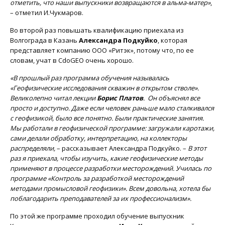
отметить, что наши выпускники возвращаются в альма-матер»
,
– отметил И.Чукмаров.
Во второй раз повышать квалификацию приехала из
Волгограда в Казань
Александра Подкуйко
, которая
представляет компанию ООО «Ритэк», потому что, по ее
словам, учат в CdoGEO очень хорошо.
«В прошлый раз программа обучения называлась
«Геофизические исследования скважин в открытом стволе».
Великолепно читал лекции
Борис Платов
. Он объяснял все
просто и доступно. Даже если человек раньше мало сталкивался
с геофизикой, было все понятно. Были практические занятия.
Мы работали в геофизической программе: загружали каротажи,
сами делали обработку, интерпретацию, на коллекторы
распределяли,
– рассказывает Александра Подкуйко. –
В этот
раз я приехала, чтобы изучить, какие геофизические методы
применяют в процессе разработки месторождений. Училась по
программе «Контроль за разработкой месторождений
методами промысловой геофизики». Всем довольна, хотела бы
поблагодарить преподавателей за их профессионализм».
По этой же программе проходил обучение выпускник