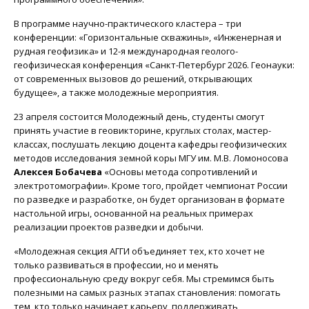
В программе научно-практического кластера – три
конференции: «Горизонтальные скважины», «Инженерная и
рудная геофизика» и 12-я международная геолого-
геофизическая конференция «Санкт-Петербург 2026. Геонауки:
от современных вызовов до решений, открывающих
будущее», а также молодежные мероприятия.
23 апреля состоится Молодежный день, студенты смогут
принять участие в геовикторине, круглых столах, мастер-
классах, послушать лекцию доцента кафедры геофизических
методов исследования земной коры МГУ им. М.В. Ломоносова
Алексея Бобачева
«Основы метода сопротивлений и
электротомографии». Кроме того, пройдет чемпионат России
по разведке и разработке, он будет организован в формате
настольной игры, основанной на реальных примерах
реализации проектов разведки и добычи.
«Молодежная секция АГГИ объединяет тех, кто хочет не
только развиваться в профессии, но и менять
профессиональную среду вокруг себя. Мы стремимся быть
полезными на самых разных этапах становления: помогать
тем, кто только начинает карьеру, поддерживать