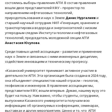
состоялись выборы правления АГГИ. В состав правления
вошли двое представителей КФУ – проректор по
направлениям нефтегазовых технологий,
природопользования и наук о Земле
Данис Нургалиев
и
старший научный сотрудник НИЛ «Генерация, хранение и
транспортировка водорода и энергоносителей с низким
углеродным следом» Института геологии и нефтегазовых
технологий, председатель молодежной секции АГГИ
Анастасия Юсупова
.
Среди главных целей ассоциации – развитие и применение
наук о Земле и связанных с ними инженерных дисциплин,
содействие инновациям и техническому прогрессу.
«Казанский университет принимает активное участие в
деятельности АГГИ. Эта организация была создана в 2024 году,
она объединяет специалистов нашей отрасли – геологов,
геофизиков и инженеров. В правление ассоциации мы,
представители КФУ, вошли впервые. Думаю, нашему вузу это
будет на пользу. Нам важно, чтобы студенты, сотрудники,
выпускники Казанского университета получали всю
информацию об организуемых конференциях, семинарах,
выставках и других мероприятиях. Ценно и то, что АГГИ