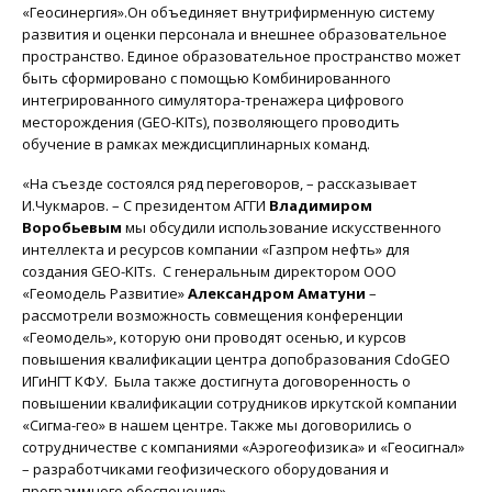
«Геосинергия».Он объединяет внутрифирменную систему
развития и оценки персонала и внешнее образовательное
пространство. Единое образовательное пространство может
быть сформировано с помощью Комбинированного
интегрированного симулятора-тренажера цифрового
месторождения (GEO-KITs), позволяющего проводить
обучение в рамках междисциплинарных команд.
«На съезде состоялся ряд переговоров, – рассказывает
И.Чукмаров. – С президентом АГГИ
Владимиром
Воробьевым
мы обсудили использование искусственного
интеллекта и ресурсов компании «Газпром нефть» для
создания GEO-KITs. С генеральным директором ООО
«Геомодель Развитие»
Александром Аматуни
–
рассмотрели возможность совмещения конференции
«Геомодель», которую они проводят осенью, и курсов
повышения квалификации центра допобразования CdoGEO
ИГиНГТ КФУ. Была также достигнута договоренность о
повышении квалификации сотрудников иркутской компании
«Сигма-гео» в нашем центре. Также мы договорились о
сотрудничестве с компаниями «Аэрогеофизика» и «Геосигнал»
– разработчиками геофизического оборудования и
программного обеспечения».