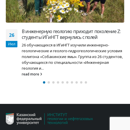
Будущие учителя географии КФУ и географы МГУ
11
изучили безопасность городского пространства
Июл
В Институте географии Российской академии наук
состоялся научно-практический семинар «
Аспекты
безопасности большого города».
Он проходил в
рамках учебной практики студентов –...
read more