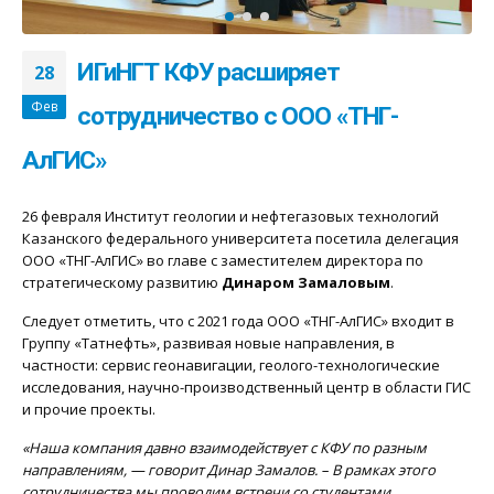
ИГиНГТ КФУ расширяет
28
Фев
сотрудничество с ООО «ТНГ-
АлГИС»
26 февраля Институт геологии и нефтегазовых технологий
Казанского федерального университета посетила делегация
ООО «ТНГ-АлГИС» во главе с заместителем директора по
стратегическому развитию
Динаром Замаловым
.
Следует отметить, что с 2021 года ООО «ТНГ-АлГИС» входит в
Группу «Татнефть», развивая новые направления, в
частности: сервис геонавигации, геолого-технологические
исследования, научно-производственный центр в области ГИС
и прочие проекты.
«Наша компания давно взаимодействует с КФУ по разным
направлениям, — говорит Динар Замалов. – В рамках этого
сотрудничества мы проводим встречи со студентами,