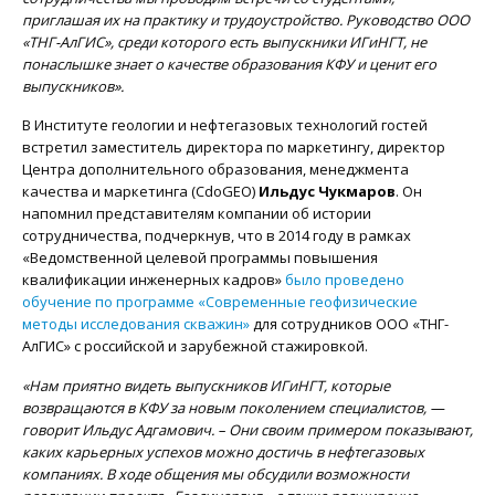
приглашая их на практику и трудоустройство. Руководство ООО
«ТНГ-АлГИС», среди которого есть выпускники ИГиНГТ, не
понаслышке знает о качестве образования КФУ и ценит его
выпускников».
В Институте геологии и нефтегазовых технологий гостей
встретил заместитель директора по маркетингу, директор
Центра дополнительного образования, менеджмента
качества и маркетинга (CdoGEO)
Ильдус Чукмаров
. Он
напомнил представителям компании об истории
сотрудничества, подчеркнув, что в 2014 году в рамках
«Ведомственной целевой программы повышения
квалификации инженерных кадров»
было проведено
обучение по программе «Современные геофизические
методы исследования скважин»
для сотрудников ООО «ТНГ-
АлГИС» с российской и зарубежной стажировкой.
«Нам приятно видеть выпускников ИГиНГТ, которые
возвращаются в КФУ за новым поколением специалистов, —
говорит Ильдус Адгамович. – Они своим примером показывают,
каких карьерных успехов можно достичь в нефтегазовых
компаниях. В ходе общения мы обсудили возможности