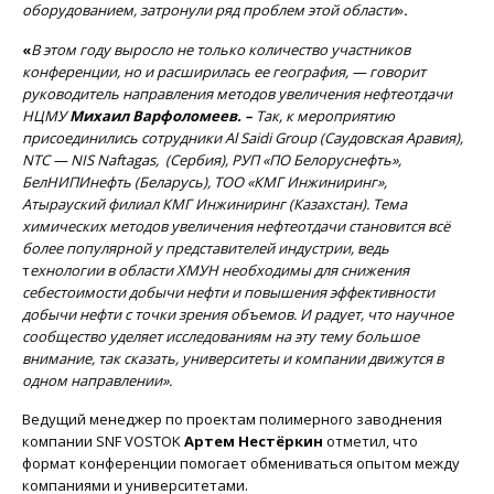
оборудованием, затронули ряд проблем этой области
»
.
«
В этом году выросло не только количество участников
конференции, но и расширилась ее география, — говорит
руководитель направления методов увеличения нефтеотдачи
НЦМУ
Михаил Варфоломеев. –
Так, к мероприятию
присоединились сотрудники Al Saidi Group (Саудовская Аравия),
NTC — NIS Naftagas, (Сербия), РУП «ПО Белоруснефть»,
БелНИПИнефть (Беларусь), ТОО «КМГ Инжиниринг»,
Атырауский филиал КМГ Инжиниринг (Казахстан). Тема
химических методов увеличения нефтеотдачи становится всё
более популярной у представителей индустрии, ведь
т
ехнологии в области ХМУН необходимы для снижения
себестоимости добычи нефти и повышения эффективности
добычи нефти с точки зрения объемов. И радует, что научное
сообщество уделяет исследованиям на эту тему большое
внимание, так сказать, университеты и компании движутся в
одном направлении».
Ведущий менеджер по проектам полимерного заводнения
компании SNF VOSTOK
Артем Нестёркин
отметил, что
формат конференции помогает обмениваться опытом между
компаниями и университетами.