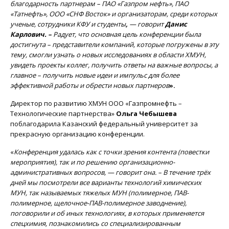
благодарность партнерам – ПАО «Газпром нефть», ПАО
«Татнефть», ООО «СНФ Восток» и организаторам, среди которых
ученые, сотрудники КФУ и студенты
,
— говорит
Данис
Карлович. –
Радует, что основная цель конференции была
достигнута – представители компаний, которые погружены в эту
тему, смогли узнать о новых исследованиях в области ХМУН,
увидеть проекты коллег, получить ответы на важные вопросы, а
главное – получить новые идеи и импульс для более
эффективной работы и обрести новых партнеров
».
Директор по развитию ХМУН ООО «Газпромнефть –
Технологические партнерства»
Ольга Чебышева
поблагодарила Казанский федеральный университет за
прекрасную организацию конференции.
«
Конференция удалась как с точки зрения контента (повестки
мероприятия), так и по решению организационно-
административных вопросов, — говорит она. – В течение трёх
дней мы посмотрели все варианты технологий химических
МУН, так называемых тяжелых МУН (полимерное, ПАВ-
полимерное, щелочное-ПАВ-полимерное заводнение),
поговорили и об иных технологиях, в которых применяется
спецхимия, познакомились со специализированным