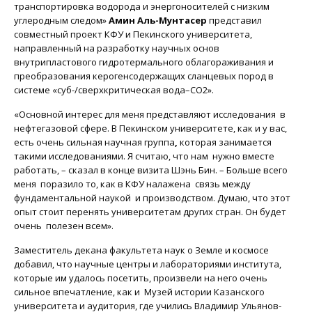
транспортировка водорода и энергоносителей с низким
углеродным следом»
Амин Аль-Мунтасер
представил
совместный проект КФУ и Пекинского университета,
направленный на разработку научных основ
внутрипластового гидротермального облагораживания и
преобразования керогенсодержащих сланцевых пород в
системе «суб-/сверхкритическая вода–CO2».
«Основной интерес для меня представляют исследования в
нефтегазовой сфере. В Пекинском университете, как и у вас,
есть очень сильная научная группа
,
которая занимается
такими исследованиями. Я считаю, что нам нужно вместе
работать, – сказал в конце визита Шэнь Бин. – Больше всего
меня поразило то, как в КФУ налажена связь между
фундаментальной наукой и производством. Думаю, что этот
опыт стоит перенять университетам других стран. Он будет
очень полезен всем».
Заместитель декана факультета наук о Земле и космосе
добавил, что научные центры и лабораториями института,
которые им удалось посетить, произвели на него очень
сильное впечатление, как и Музей истории Казанского
университета и аудитория, где учились Владимир Ульянов-