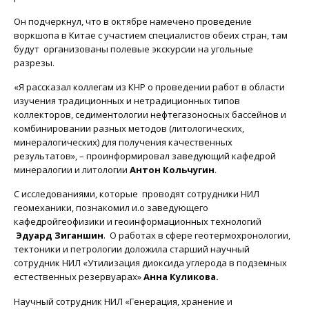
Он подчеркнул, что в октябре намечено проведение
воркшопа в Китае с участием специалистов обеих стран, там
будут организованы полевые экскурсии на угольные
разрезы.
«Я рассказал коллегам из КНР о проведении работ в области
изучения традиционных и нетрадиционных типов
коллекторов, седиментологии нефтегазоносных бассейнов и
комбинировании разных методов (литологических,
минералогических) для получения качественных
результатов», – проинформировал заведующий кафедрой
минералогии и литологии
Антон Кольчугин
.
С исследованиями, которые проводят сотрудники НИЛ
геомеханики, познакомил и.о заведующего
кафедройгеофизики и геоинформационных технологий
Эдуард Зиганшин
.
О работах в сфере геотермохронологии,
тектоники и петрологии доложила старший научный
сотрудник НИЛ «Утилизация диоксида углерода в подземных
естественных резервуарах»
Анна Куликова.
Научный сотрудник НИЛ «Генерация, хранение и