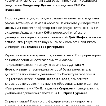
России и Китае. Старт им дали 20 мая Президент Российской
федерации
Владимир Путин
председатель КНР
Си
Цзиньпин
.
В состав делегации, которую возглавлял заместитель декана
факультета наук о Земле и космосе Пекинского университета
Шэнь Бин
, вошли: профессор того же факультета
Чжан Бо
и
академик Академии наук КНР, профессор Китайского
университета горного дела и технологий
Дай Шифэн
, а также
аспирантка факультета наук о Земле и космосе Пекинского
университета
Елизавета Григорьева
.
Утром состоялась встреча представителей КНР с проректором
по направлениям нефтегазовых технологий,
природопользования и наук о Земле КФУ
Данисом
Нургалиевым
, участниками которой были заместитель
директора по научной деятельности Института геологии и
нефтегазовых технологий
Павел Крылов
, заместитель
директора по маркетингу научно-образовательного центра
«Газпромнефть – КФУ»
Владислав Судаков
и
специалист по
учебно-методической работе ИГиНГТ
Юрий Нурмеев
.
С презентацией Казанского федерального университета
выступил Д.Нургалиев. Он рассказал о КФУ и реализуемых им