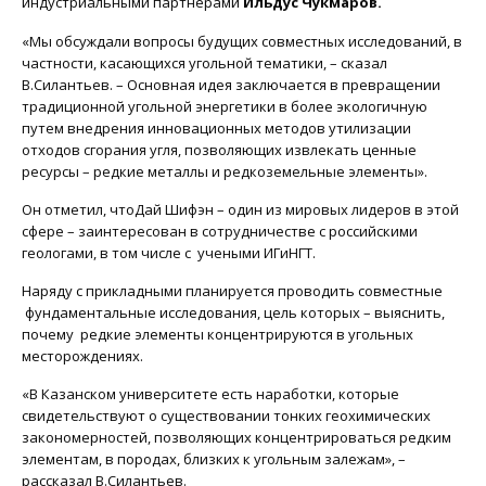
индустриальными партнерами
Ильдус Чукмаров.
«Мы обсуждали вопросы будущих совместных исследований, в
частности, касающихся угольной тематики, – сказал
В.Силантьев. – Основная идея заключается в превращении
традиционной угольной энергетики в более экологичную
путем внедрения инновационных методов утилизации
отходов сгорания угля, позволяющих извлекать ценные
ресурсы – редкие металлы и редкоземельные элементы».
Он отметил, чтоДай Шифэн – один из мировых лидеров в этой
сфере – заинтересован в сотрудничестве с российскими
геологами, в том числе с учеными ИГиНГТ.
Наряду с прикладными планируется проводить совместные
фундаментальные исследования, цель которых – выяснить,
почему редкие элементы концентрируются в угольных
месторождениях.
«В Казанском университете есть наработки, которые
свидетельствуют о существовании тонких геохимических
закономерностей, позволяющих концентрироваться редким
элементам, в породах, близких к угольным залежам», –
рассказал В.Силантьев.