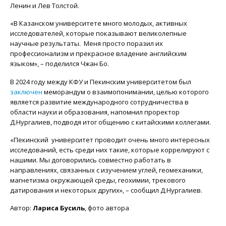
Ленин и Лев Толстой.
«В Казанском университете много молодых, активных
исследователей, которые показывают великолепные
научные результаты. Меня просто поразил их
профессионализм и прекрасное владение английским
языком», – поделился Чжан Бо.
В 2024 году между КФУ и Пекинским университетом был
заключен
меморандум о взаимопонимании, целью которого
является развитие международного сотрудничества в
области науки и образования, напомнил проректор
Д.Нургалиев, подводя итог общению с китайскими коллегами.
«Пекинский университет проводит очень много интересных
исследований, есть среди них такие, которые коррелируют с
нашими. Мы договорились совместно работать в
направлениях, связанных с изучением углей, геомеханики,
магнетизма окружающей среды, геохимии, трекового
датирования и некоторых других», – сообщил Д.Нургалиев.
Автор:
Лариса Бусиль
, фото автора