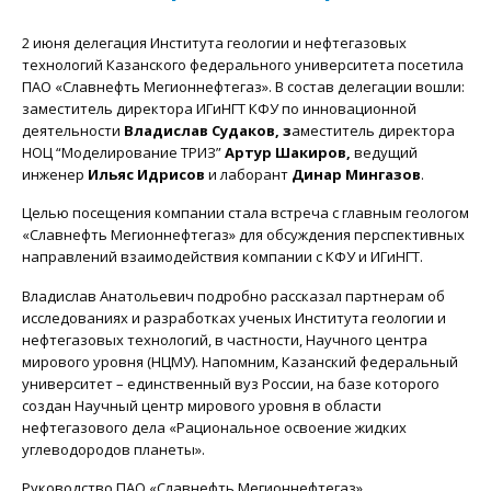
2 июня делегация Института геологии и нефтегазовых
технологий Казанского федерального университета посетила
ПАО «Славнефть Мегионнефтегаз». В состав делегации вошли:
заместитель директора ИГиНГТ КФУ по инновационной
деятельности
Владислав Судаков, з
аместитель директора
НОЦ “Моделирование ТРИЗ”
Артур Шакиров,
ведущий
инженер
Ильяс Идрисов
и лаборант
Динар Мингазов
.
Целью посещения компании стала встреча с главным геологом
«Славнефть Мегионнефтегаз» для обсуждения перспективных
направлений взаимодействия компании с КФУ и ИГиНГТ.
Владислав Анатольевич подробно рассказал партнерам об
исследованиях и разработках ученых Института геологии и
нефтегазовых технологий, в частности, Научного центра
мирового уровня (НЦМУ). Напомним, Казанский федеральный
университет – единственный вуз России, на базе которого
создан Научный центр мирового уровня в области
нефтегазового дела «Рациональное освоение жидких
углеводородов планеты».
Руководство ПАО «Славнефть Мегионнефтегаз»