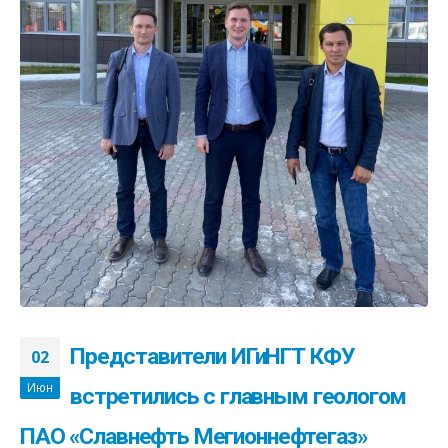
Представители ИГиНГТ КФУ
02
Июн
встретились с главным геологом
ПАО «Славнефть Мегионнефтегаз»