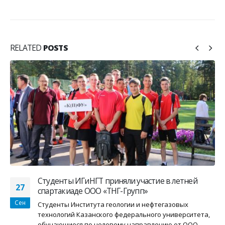
RELATED
POSTS
Студенты ИГиНГТ приняли участие в летней
27
спартакиаде ООО «ТНГ-Групп»
Сен
Студенты Института геологии и нефтегазовых
технологий Казанского федерального университета,
обучающиеся по целевому направлению от ООО