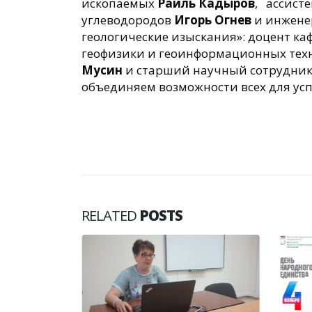
ископаемых
Раиль Кадыров
, ассист
углеводородов
Игорь Огнев
и инжене
геологические изыскания»: доцент к
геофизики и геоинформационных те
Мусин
и старший научный сотрудник 
объединяем возможности всех для усп
RELATED
POSTS