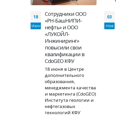
У
Сотрудники ООО
18
03
«РН-БашНИПИ-
Июн
Ноя
тво с
нефть» и ООО
«ЛУКОЙЛ-
фть»
Инжиниринг»
повысили свои
Центре
квалификации в
ного
CdoGEO КФУ
,
 качества
18 июня в Центре
а (CdoGEO)
дополнительного
еологии и
образования,
х
менеджмента качества
Казанского
и маркетинга (CdoGEO)
о
Института геологии и
а
нефтегазовых
технологий КФУ