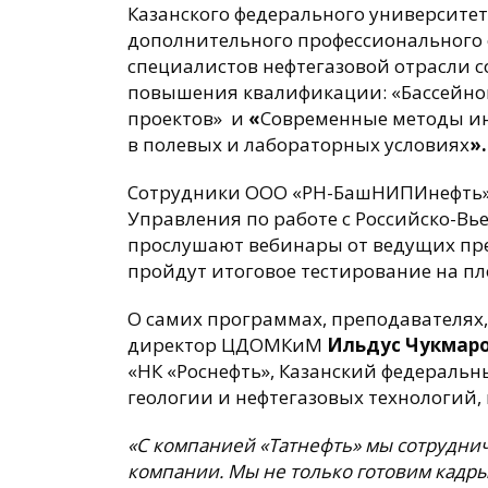
Казанского федерального университе
дополнительного профессионального 
специалистов нефтегазовой отрасли 
повышения квалификации: «Бассейнов
проектов» и
«
Современные методы ин
в полевых и лабораторных условиях
».
Сотрудники ООО «РН-БашНИПИнефть», 
Управления по работе с Российско-Вь
прослушают вебинары от ведущих пре
пройдут итоговое тестирование на п
О самих программах, преподавателях,
директор ЦДОМКиМ
Ильдус Чукмар
«НК «Роснефть», Казанский федеральн
геологии и нефтегазовых технологий,
«С компанией «Татнефть» мы сотрудни
компании. Мы не только готовим кадр