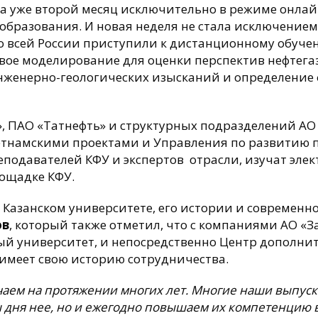
та уже второй месяц исключительно в режиме онла
образования. И новая неделя не стала исключением
со всей России приступили к дистанционному обу
ое моделирование для оценки перспектив нефтегаз
женерно-геологических изысканий и определение 
ПАО «Татнефть» и структурных подразделений АО «
етнамскими проектами и Управления по развитию пр
подавателей КФУ и экспертов отрасли, изучат эле
лощадке КФУ.
 Казанском университете, его истории и современн
ов
, который также отметил, что с компаниями АО «
ый университет, и непосредственно Центр дополни
 имеет свою историю сотрудничества.
чаем на протяжении многих лет. Многие наши выпус
ы дня нее, но и ежегодно повышаем их компетенцию 