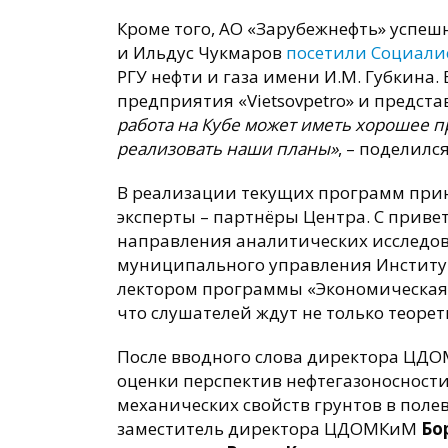
Кроме того, АО «Зарубежнефть» успеш
и Ильдус Чукмаров
посетили Социали
РГУ нефти и газа имени И.М. Губкина
предприятия «Vietsovpetro» и предста
работа на Кубе может иметь хорошее п
реализовать наши планы»
, – поделилс
В реализации текущих программ прин
эксперты – партнёры Центра. С приве
направления аналитических исследов
муниципального управления Институ
лектором программы «Экономическая 
что слушателей ждут не только теорет
После вводного слова директора ЦД
оценки перспектив нефтегазоносност
механических свойств грунтов в поле
заместитель директора ЦДОМКиМ
Бо