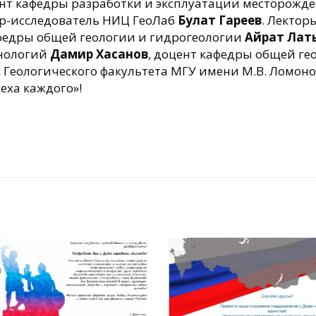
ент кафедры разработки и эксплуатации месторожд
р-исследователь НИЦ ГеоЛаб
Булат Гареев
. Лектор
афедры общей геологии и гидрогеологии
Айрат Лат
хнологий
Дамир Хасанов
, доцент кафедры общей ге
Геологического факультета МГУ имени М.В. Ломон
еха каждого»!