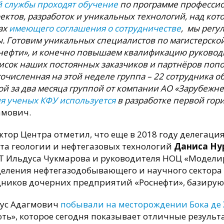
 службы проходят обучение
по программе профессио
ектов, разработок и уникальных технологий, над ко
ках
имеющего соглашения о сотрудничестве
, мы регу
ы. Готовим уникальных специалистов по магистерск
нефти», и конечно повышаем квалификацию руководит
писок наших постоянных заказчиков и партнёров поп
ногочисленная на этой неделе группа – 22 сотрудника
той за два месяца группой от компании АО «Зарубежн
я ученых КФУ используется
в разработке первой го
амович.
ктор Центра отметил, что еще в 2018 году делегаци
та геологии и нефтегазовых технологий
Даниса Ну
Т Ильдуса Чукмарова и руководителя НОЦ «Модел
еления нефтегазодобывающего и научного сектора 
дников дочерних предприятий «Роснефти», базиру
дус Адагмович
побывали на месторождении Бока де 
ть», которое сегодня показывает отличные результ