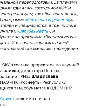
нальной переподготовки. За плечами
торыми трудились сотрудники КФУ и
лярно реализуем, как образовательные,
ой программе
«Petroleum Engineering
»,
елей и специалистов, в том числе, в
олнила и
«Зарубежнефть»
,
и
 обучатся по программе «Экономическая
ефть». И мы очень гордимся нашей
ризонтальной скважины месторождения
я КФУ в составе проректора по научной
ргалиева
, директора Центра
ирование ТРИЗ»
Владислава
ПАО «НК «Роснефть» Республики
ющихся там, обучаются в ЦДОМКиМ.
Харуко
, положив начало
аты.