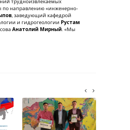
ений трудноизвлекаемых
ы по направлению «инженерно-
ыпов
, заведующий кафедрой
ологии и гидрогеологии
Рустам
осова
Анатолий Мирный
. «Мы