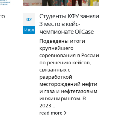
го
Студенты КФУ заняли
НЦ
02
16
3 место в кейс-
про
Июл
Сен
чемпионате OilCase
ма
мо
Подведены итоги
ко
крупнейшего
те
соревнования в России
по решению кейсов,
Орг
связанных с
ме
разработкой
выс
месторождений нефти
«Из
и газа и нефтегазовым
«Не
инжинирингом. В
Пре
2023...
док
read more
нар
рез
нап