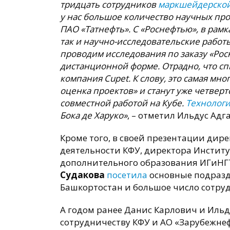
тридцать сотрудников
маркшейдерской
у нас большое количество научных про
ПАО «Татнефть». С «Роснефтью», в рам
так и научно-исследовательские работ
проводим исследования по заказу «Рос
дистанционной форме. Отрадно, что с
компания
Cupet
. К слову, это самая м
оценка проектов» и станут уже четвер
совместной работой на Кубе.
Технологи
Бока де Харуко»
, – отметил Ильдус Адг
Кроме того, в своей презентации дире
деятельности КФУ, директора Институ
дополнительного образования ИГиНГ
Судакова
посетила
основные подразд
Башкортостан и большое число сотру
А годом ранее Данис Карлович и Иль
сотрудничеству КФУ и АО «Зарубежнеф