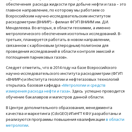
обеспечения расхода жидкости при добыче нефти и газа – это
главное направление, по которому мы работаем со
Всероссийским научно-исследовательским институтом
расходометрии (ВНИИР) – филиал ФГУП ВНИИМ им. Д.И.
Менделеева. Во-вторых, в области геохимии, а именно
метрологического обеспечения изотопных исследований. В-
третьих, планируется работать в новом направлении,
связанном с карбоновым (углеродным) полигоном для
проведения исследований в области контроля эмиссий и
поглощения парниковых газов».
Следует отметить, что в 2014 году на базе Всероссийского
научно-исследовательского института расходометрии (ФГУП
«ВНИИР») и Института геологии и нефтегазовых технологий
открылась базовая кафедра
«Метрологии и средств
измерения расхода нефти и газа»
. Здесь успешно проводится
обучение бакалавров и магистров данной области.
В Центре дополнительного образования, менеджмента
качества и маркетинга (CdoGEO) ИГиНГТ КФУ разработаны и
реализуются программы повышения квалификации
в области
метрологии
.