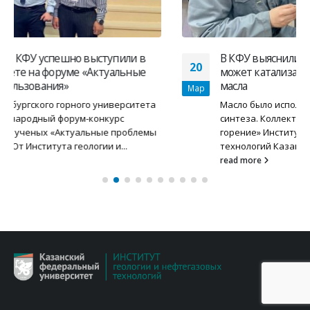
В КФУ выяснили, что повысить нефтеотдачу
20
может катализатор на основе подсолнечного
масла
Мар
Масло было использовано учеными ИГиНГТ для его
синтеза. Коллектив ученых НИЛ «Внутрипластовое
горение» Института геологии и нефтегазовых
технологий Казанского федерального университета...
read more