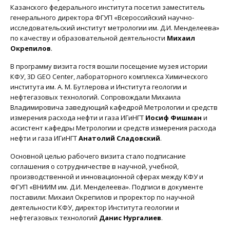
Казанского федерального института посетил заместитель
генерального директора ФГУП «Всероссийский научно-
исследовательский институт метрологии им. Д.И. Менделеева»
по качеству и образовательной деятельности
Михаил
Окрепилов
.
В программу визита гостя вошли посещение музея истории
КФУ, 3D GEO Center, лабораторного комплекса Химического
института им. А. М. Бутлерова и Института геологии и
нефтегазовых технологий. Сопровождали Михаила
Владимировича заведующий кафедрой Метрологии и средств
измерения расхода нефти и газа ИГиНГТ
Иосиф Фишман
и
ассистент кафедры Метрологии и средств измерения расхода
нефти и газа ИГиНГТ
Анатолий Сладовский
.
Основной целью рабочего визита стало подписание
соглашения о сотрудничестве в научной, учебной,
производственной и инновационной сферах между КФУ и
ФГУП «ВНИИМ им. Д.И. Менделеева». Подписи в документе
поставили: Михаил Окрепилов и проректор по научной
деятельности КФУ, директор Института геологии и
нефтегазовых технологий
Данис Нургалиев
.