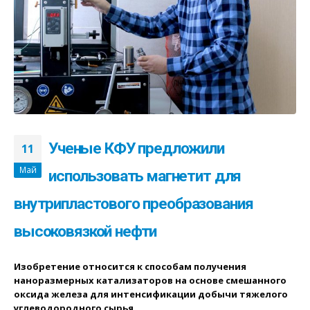
Ученые КФУ предложили
11
Май
использовать магнетит для
внутрипластового преобразования
высоковязкой нефти
Изобретение относится к способам получения
наноразмерных катализаторов на основе смешанного
оксида железа для интенсификации добычи тяжелого
углеводородного сырья.