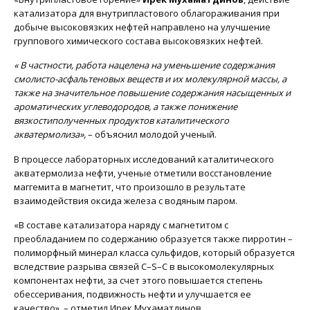
катализатора для внутрипластового облагораживания при
добыче высоковязких нефтей направлено на улучшение
группового химического состава высоковязких нефтей.
« В частности, работа нацелена на уменьшение содержания
смолисто-асфальтеновых веществ и их молекулярной массы, а
также на значительное повышение содержания насыщенных и
ароматических углеводородов, а также понижение
вязкостиполученных продуктов каталитического
акватермолиза»,
– объяснил молодой ученый.
В процессе лабораторных исследований каталитического
акватермолиза нефти, ученые отметили восстановление
маггемита в магнетит, что произошло в результате
взаимодействия оксида железа с водяным паром.
«В составе катализатора наряду с магнетитом с
преобладанием по содержанию образуется также пирротин –
полиморфный минерал класса сульфидов, который образуется
вследствие разрыва связей С–S–С в высокомолекулярных
компонентах нефти, за счет этого повышается степень
обессеривания, подвижность нефти и улучшается ее
качество», – отметил Ирек Мухаматдинов.