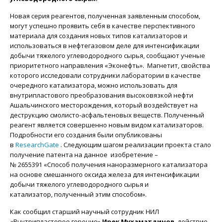
Новая серия реагентов, полученная заявленным способом,
могут успешно проявить себя в качестве перспективного
материала для создания новых типов катализаторов и
использоваться в нефтегазовом деле для интенсификации
добычи тяжелого углеводородного сырья, сообщают ученые
приоритетного направления «Эконефть». Магнетит, свойства
которого исследовали сотрудники лаборатории в качестве
очередного катализатора, можно использовать для
внутрипластового преобразования высоковязкой нефти
Ашальчинского месторождения, который воздействует на
деструкцию смолисто-асфальтеновых веществ. Полученный
реагент является совершенно новым видом катализаторов.
Подробности его создания были опубликованы
в
ResearchGate
. Следующим шагом реализации проекта стало
получение патента на данное изобретение –
№ 2655391 «Способ получения наноразмерного катализатора
на основе смешанного оксида железа для интенсификации
добычи тяжелого углеводородного сырья и
катализатор, полученный этим способом».
Как сообщил старший научный сотрудник НИЛ
«Внутрипластовое горение»
Ирек Мухаматдинов
, действие