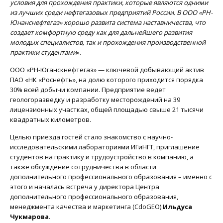
условия для прохождения практики, которые являются одними
из лучших среди нефтегазовых предприятий России. В ООО «РН-
Юнанснефтегаз» хорошо развита система наставничества, что
создает комфортную среду как для дальнейшего развития
молодых специалистов, так и прохождения производственной
практики студентами
».
ООО «РН-Юганскнефтегаз» — ключевой добывающий актив
ПАО «НК «Роснефть», на долю которого приходится порядка
30% всей добычи компании. Предприятие ведет
геологоразведку и разработку месторождений на 39
лицензионных участках, общей площадью свыше 21 тысячи
квадратных километров.
Целью приезда гостей стало знакомство с научно-
исследовательскими лабораториями ИГиНГТ, приглашение
студентов на практику и трудоустройство в компанию, а
также обсуждение сотрудничества в области
дополнительного профессионального образования – именно с
этого и началась встреча у директора Центра
дополнительного профессионального образования,
менеджмента качества и маркетинга (CdoGEO)
Ильдуса
Чукмарова
.