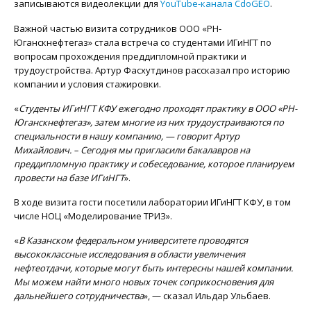
записываются видеолекции для
YouTube-канала CdoGEO
.
Важной частью визита сотрудников ООО «РН-
Юганскнефтегаз» стала встреча со студентами ИГиНГТ по
вопросам прохождения преддипломной практики и
трудоустройства. Артур Фасхутдинов рассказал про историю
компании и условия стажировки.
«
Студенты ИГиНГТ КФУ ежегодно проходят практику в ООО «РН-
Юганскнефтегаз», затем многие из них трудоустраиваются по
специальности в нашу компанию, — говорит Артур
Михайлович. – Сегодня мы пригласили бакалавров на
преддипломную практику и собеседование, которое планируем
провести на базе ИГиНГТ
».
В ходе визита гости посетили лаборатории ИГиНГТ КФУ, в том
числе НОЦ «Моделирование ТРИЗ».
«
В Казанском федеральном университете проводятся
высококлассные исследования в области увеличения
нефтеотдачи, которые могут быть интересны нашей компании.
Мы можем найти много новых точек соприкосновения для
дальнейшего сотрудничества
», — сказал Ильдар Ульбаев.