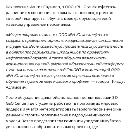
Как пояснил Ильгиз Садыков, в ООО «РН-Юганскнефтегаз»
развивается концепция «школы наставников», в рамках
которой планируется обучать молодых руководителей
навыкам управления персоналом.
«
Мы договорились вместе с ООО «РН-Юганскнефтегаз»
создавать профориентационные видеолекции для школьников
и студентов. Вести совместную просветительскую деятельность
в области профориентации школьников по профессиям
нефтегазовой отрасли. А также обсудили возможность
формирования единой цифровой образовательной платформы
с учетом опыта и возможностей CdoGEO и компетенций ООО
«РН-Юганскнефтегаз» для развития персонала компании и
обучения студентов нефтегазового профиля
», — говорит Ильдус
Адгамович.
После обсуждения дальнейших планов гостям показали 3 D
GEO Center, где студенты работают в программах мировых
лидеров и учатся интерпретировать геолого-геофизические
данные и строить геологические и гидродинамические
модели. Затем представители компании увидели Инкубатор
дистанционных образовательных проектов, где