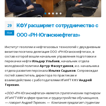
КФУ расширяет сотрудничество с
29
Ноя
ООО «РН-Юганскнефтегаз»
Институт геологии и нефтегазовых технологий с двухдневным
визитом посетила делегация ООО «РН-Юганскнефтегаз», в
состав которой вошли начальник управления подготовки и
перекачки нефти
Ильдар Ульбаев
, начальник отдела
молодёжной политики
Артур Фасхутдинов
, и.о. начальника
отдела развития персонала
Ильгиз Садыков
. Сопровождал
гостей заместитель директора по практикам и
взаимодействию с работодателями ИГиНГТ КФУ
Андрей
Терехин.
«
ООО «РН-Юганснефтегаз» является стратегическим партнером
ИГиНГТ КФУ в сфере практик и трудоустройства обучающихся,
— говорит Андрей Терехин. — Компания предлагает студентам