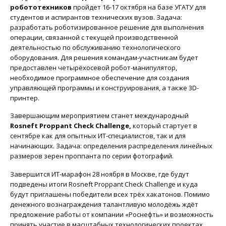
робототехников
пройдет 16-17 октября на базе УГАТУ для
студентов и аспирантов технических вузов. Задача:
разработать роботизированное решение для выполнения
операции, связанной с текущей производственной
деятельностью по обслуживанию технологического
оборудования. Для решения командам-участникам будет
предоставлен четырёхосевой робот-манипулятор,
необходимое программное обеспечение для создания
управляющей программы и конструирования, а также 3D-
принтер.
Завершающим мероприятием станет международный
Rosneft
Proppant
Check
Challenge
,
который стартует в
сентябре как для опытных ИТ-специалистов, так и для
начинающих. Задача: определения распределения линейных
размеров зерен проппанта по серии фотографий.
Завершится ИТ-марафон 28 ноября в Москве, где будут
подведены итоги Rosneft Proppant Check Challenge и куда
будут приглашены победители всех трёх хакатонов. Помимо
денежного вознаграждения талантливую молодёжь ждёт
предложение работы от компании «Роснефть» и возможность
принять участие в масштабных технологических проектах.