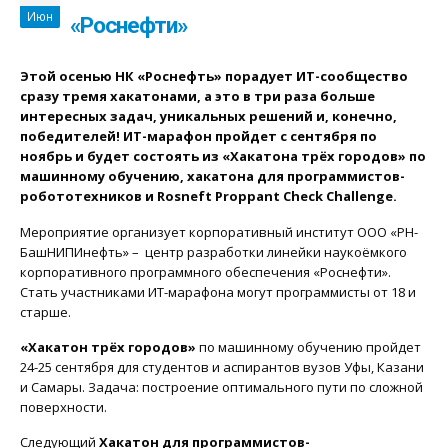
Июн
«Роснефти»
Этой осенью НК «Роснефть» порадует ИТ-сообщество
сразу тремя хакатонами, а это в три раза больше
интересных задач, уникальных решений и, конечно,
победителей! ИТ-марафон пройдет с сентября по
ноябрь и будет состоять из «Хакатона трёх городов» по
машинному обучению, хакатона для программистов-
робототехников и
Rosneft
Proppant
Check
Challenge
.
Мероприятие организует корпоративный институт ООО «РН-
БашНИПИнефть» – центр разработки линейки наукоёмкого
корпоративного программного обеспечения «Роснефти».
Стать участниками ИТ-марафона могут программисты от 18 и
старше.
«Хакатон трёх городов»
по машинному обучению пройдет
24-25 сентября для студентов и аспирантов вузов Уфы, Казани
и Самары. Задача: построение оптимального пути по сложной
поверхности.
Следующий
Хакатон для программистов-