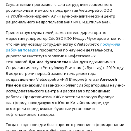
Слушателями программы стали сотрудники совместного
российско-вьетнамского предприятия Vietsovpetro, ООО
«ЛУКОЙЛ-Инжиниринг», АУ «Научно-аналитический центр
рационального недропользования им.В.И.Шпильмана».
Приветствуя слушателей, заместитель директора по
маркетингу, директор CdoGEO КФУ Ильдус Чукмаров отметил,
что началу новому сотрудничеству с Vietsovpetro
послужила
рабочая поездка
проректора по научной деятельности,
директора Института геологии и нефтегазовых
технологий
Даниса Нургалиева
и Ильдуса Адгамовича в
Социалистическую Республику Вьетнам (г. Вунгтау) в 2019 году.
В ходе встречи первый заместитель директора
подразделения Vietsovpetro «НИПИморнефтегаз»
Алексей
Иванов
ознакомил казанских коллег с лабораториями научно-
исследовательского центра и рассказал о проводимых
работах. Представители КФУ посетили морскую буровую
платформу, находящуюся в Южно-Китайском море, где
осмотрели передвижные буровые установки и
нефтеналивные танкеры.
Тогда в ходе поездки было принято решение о формировании
перечня необходимых Vietsovpetro программ