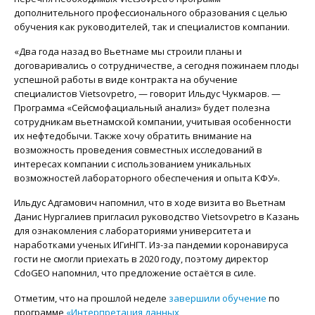
дополнительного профессионального образования с целью
обучения как руководителей, так и специалистов компании.
«Два года назад во Вьетнаме мы строили планы и
договаривались о сотрудничестве, а сегодня пожинаем плоды
успешной работы в виде контракта на обучение
специалистов Vietsovpetro, — говорит Ильдус Чукмаров. —
Программа «Сейсмофациальный анализ» будет полезна
сотрудникам вьетнамской компании, учитывая особенности
их нефтедобычи. Также хочу обратить внимание на
возможность проведения совместных исследований в
интересах компании с использованием уникальных
возможностей лабораторного обеспечения и опыта КФУ».
Ильдус Адгамович напомнил, что в ходе визита во Вьетнам
Данис Нургалиев пригласил руководство Vietsovpetro в Казань
для ознакомления с лабораториями университета и
наработками ученых ИГиНГТ. Из-за пандемии коронавируса
гости не смогли приехать в 2020 году, поэтому директор
CdoGEO напомнил, что предложение остаётся в силе.
Отметим, что на прошлой неделе
завершили обучение
по
программе
«Интерпретация данных