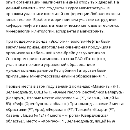
опыт организации чемпионата и дней открытых дверей. На
данный момент – это студенты 1 курса магистратуры, в
прошлом участники школьной конференции Лобачевского и
юные геологи. В работе жюри приняли участие сотрудники
кафедры нефти и газа, математических методов в геологии,
минералогии и литологии, аспиранты и магистранты.
При поддержке фонда «Экология-Геология-Нефть» были
закуплены призы, изготовлена сувенирная продукция и
организован небольшой кофе-брейк для участников.
Спонсором призов чемпионата стал ПАО «Татнефть»,
участники по линии управлений образованием
муниципальных районов Республики Татарстан были
приглашены Министерством науки и образования РТ.
Первые места в этом году заняли 2 команды: «Мамонты» (РТ,
Зеленодольск, СОШ № 1), «Юные геологи республики Беларусь»
(Беларусь). Вторые места: «Вертикаль» (РТ, Казань, Лицей №
83), «Риф» (Оренбургская область). Три команды заняли 3 места:
«Кристалл» (РТ, Арск), «Ферсман» (РТ, IT лицей), «Кварц» (РТ,
Казань, Лицей № 121). 4 место – «Тропа» (Свердловская
область), 5 место – «КомпАс» (РТ, Зеленодольск, лицей № 9).