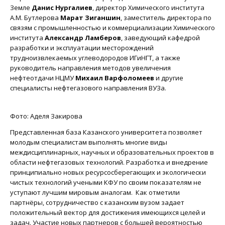
Земле
Данис Нургалиев
, директор Химического института
А.М. Бутлерова
Марат Зиганшин
, заместитель директора по
связям с промышленностью и коммерциализации Химического
института
Александр Ламберов
, заведующий кафедрой
разработки и эксплуатации месторождений
трудноизвлекаемых углеводородов ИГиНГТ, а также
руководитель направления методов увеличения
нефтеотдачи НЦМУ
Михаил Варфоломеев
и другие
специалисты нефтегазового направления ВУЗа.
Фото: Аделя Закирова
Представленная база Казанского университета позволяет
молодым специалистам выполнять многие виды
междисциплинарных, научных и образовательных проектов в
области нефтегазовых технологий. Разработка и внедрение
принципиально новых ресурсосберегающих и экологически
чистых технологий учеными КФУ по своим показателям не
уступают лучшим мировым аналогам. Как отметили
партнёры, сотрудничество с казанским вузом задает
положительный вектор для достижения имеющихся целей и
задач. Участие новых партнеров с большей вероятностью