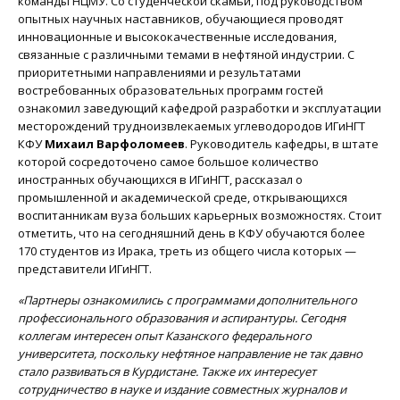
команды НЦМУ. Со студенческой скамьи, под руководством
опытных научных наставников, обучающиеся проводят
инновационные и высококачественные исследования,
связанные с различными темами в нефтяной индустрии. С
приоритетными направлениями и результатами
востребованных образовательных программ гостей
ознакомил заведующий кафедрой разработки и эксплуатации
месторождений трудноизвлекаемых углеводородов ИГиНГТ
КФУ
Михаил Варфоломеев
. Руководитель кафедры, в штате
которой сосредоточено самое большое количество
иностранных обучающихся в ИГиНГТ, рассказал о
промышленной и академической среде, открывающихся
воспитанникам вуза больших карьерных возможностях. Стоит
отметить, что на сегодняшний день в КФУ обучаются более
170 студентов из Ирака, треть из общего числа которых —
представители ИГиНГТ.
«Партнеры ознакомились с программами дополнительного
профессионального образования и аспирантуры. Сегодня
коллегам интересен опыт Казанского федерального
университета, поскольку нефтяное направление не так давно
стало развиваться в Курдистане. Также их интересует
сотрудничество в науке и издание совместных журналов и