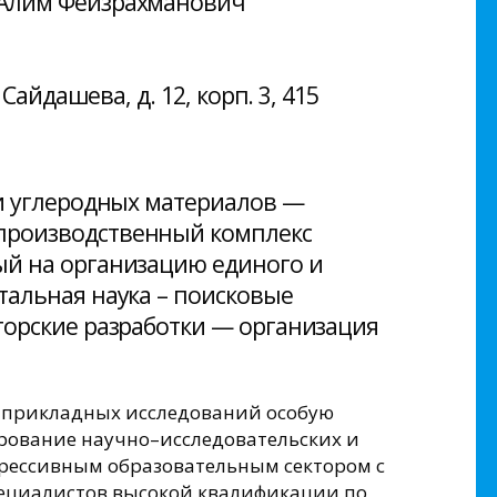
 Алим Фейзрахманович
 Сайдашева, д. 12, корп. 3, 415
 и углеродных материалов —
производственный комплекс
ый на организацию единого и
тальная наука – поисковые
торские разработки — организация
 прикладных исследований особую
рование научно–исследовательских и
грессивным образовательным сектором с
ециалистов высокой квалификации по